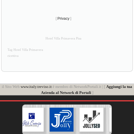
[
Privacy
]
Hotel Villa Primavera Pisa
Tag Hotel Villa Primavera
ricettiva
il Sito Web
www.italy.treviso.it
è membro di NetworkPortali.it | [
Aggiungi la tua
Azienda al Network di Portali
]