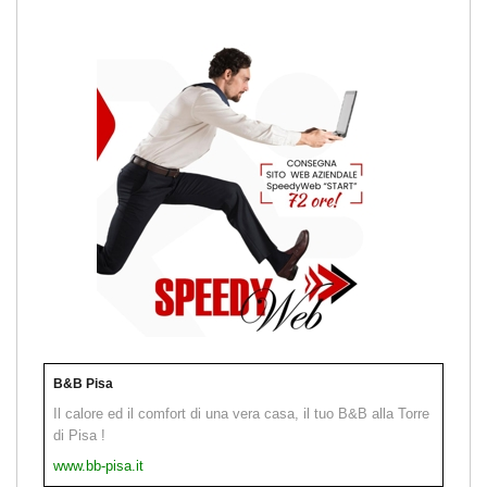
B&B Pisa
Il calore ed il comfort di una vera casa, il tuo B&B alla Torre
di Pisa !
www.bb-pisa.it