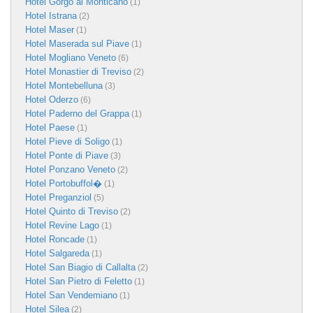
Hotel Gorgo al Monticano
(1)
Hotel Istrana
(2)
Hotel Maser
(1)
Hotel Maserada sul Piave
(1)
Hotel Mogliano Veneto
(6)
Hotel Monastier di Treviso
(2)
Hotel Montebelluna
(3)
Hotel Oderzo
(6)
Hotel Paderno del Grappa
(1)
Hotel Paese
(1)
Hotel Pieve di Soligo
(1)
Hotel Ponte di Piave
(3)
Hotel Ponzano Veneto
(2)
Hotel Portobuffol�
(1)
Hotel Preganziol
(5)
Hotel Quinto di Treviso
(2)
Hotel Revine Lago
(1)
Hotel Roncade
(1)
Hotel Salgareda
(1)
Hotel San Biagio di Callalta
(2)
Hotel San Pietro di Feletto
(1)
Hotel San Vendemiano
(1)
Hotel Silea
(2)