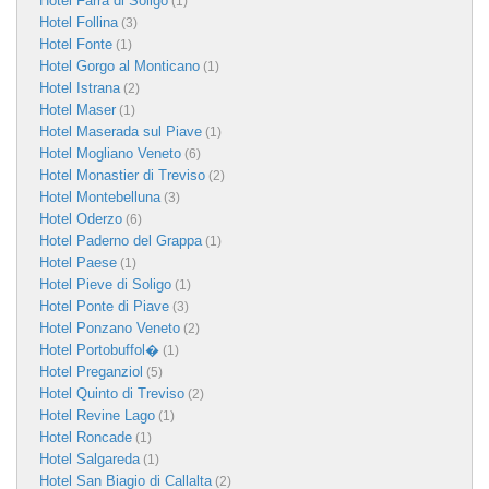
Hotel Farra di Soligo
(1)
Hotel Follina
(3)
Hotel Fonte
(1)
Hotel Gorgo al Monticano
(1)
Hotel Istrana
(2)
Hotel Maser
(1)
Hotel Maserada sul Piave
(1)
Hotel Mogliano Veneto
(6)
Hotel Monastier di Treviso
(2)
Hotel Montebelluna
(3)
Hotel Oderzo
(6)
Hotel Paderno del Grappa
(1)
Hotel Paese
(1)
Hotel Pieve di Soligo
(1)
Hotel Ponte di Piave
(3)
Hotel Ponzano Veneto
(2)
Hotel Portobuffol�
(1)
Hotel Preganziol
(5)
Hotel Quinto di Treviso
(2)
Hotel Revine Lago
(1)
Hotel Roncade
(1)
Hotel Salgareda
(1)
Hotel San Biagio di Callalta
(2)