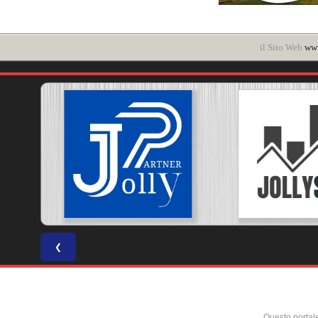
il Sito Web
www
❮
Questo portal