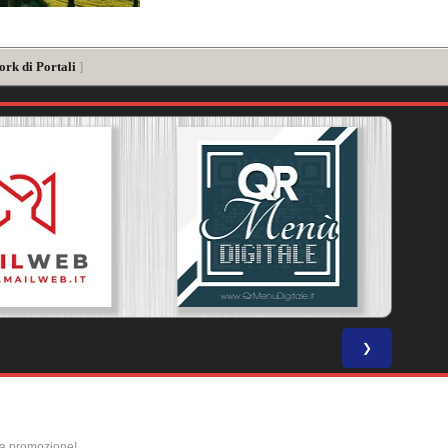
ork di Portali
]
❯
la promozione!