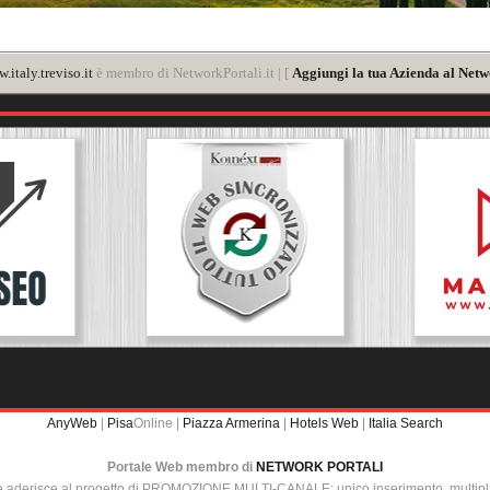
.italy.treviso.it
è membro di NetworkPortali.it | [
Aggiungi la tua Azienda al Netw
AnyWeb
|
Pisa
Online |
Piazza Armerina
|
Hotels Web
|
Italia Search
Portale Web membro di
NETWORK PORTALI
e aderisce al progetto di PROMOZIONE MULTI-CANALE: unico inserimento, multip