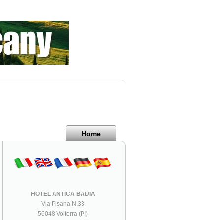
Home
HOTEL ANTICA BADIA
Via Pisana N.33
56048 Volterra (PI)