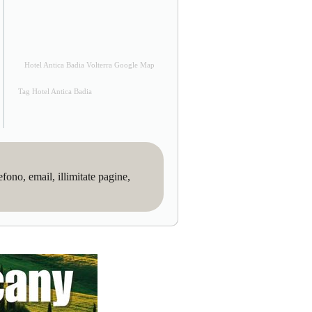
Hotel Antica Badia Volterra Google Map
Tag Hotel Antica Badia
no, email, illimitate pagine,