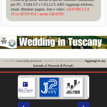
per PC, TABLET e CELLULARI! Aggiungi telefono,
email, illimitate pagine, foto e video.
GESTISCI LA
TUA ATTIVITA': anche GRATIS!
il Sito Web
www.italy.treviso.it
è membro di NetworkPortali.it | [
Aggiungi la tua
Azienda al Network di Portali
]
❮
❯