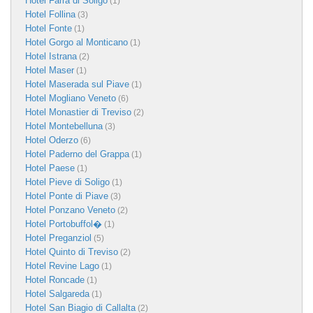
Hotel Farra di Soligo
(1)
Hotel Follina
(3)
Hotel Fonte
(1)
Hotel Gorgo al Monticano
(1)
Hotel Istrana
(2)
Hotel Maser
(1)
Hotel Maserada sul Piave
(1)
Hotel Mogliano Veneto
(6)
Hotel Monastier di Treviso
(2)
Hotel Montebelluna
(3)
Hotel Oderzo
(6)
Hotel Paderno del Grappa
(1)
Hotel Paese
(1)
Hotel Pieve di Soligo
(1)
Hotel Ponte di Piave
(3)
Hotel Ponzano Veneto
(2)
Hotel Portobuffol�
(1)
Hotel Preganziol
(5)
Hotel Quinto di Treviso
(2)
Hotel Revine Lago
(1)
Hotel Roncade
(1)
Hotel Salgareda
(1)
Hotel San Biagio di Callalta
(2)