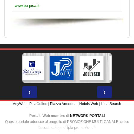
www.bb-pisa.it
❮
❯
AnyWeb
|
Pisa
Online |
Piazza Armerina
|
Hotels Web
|
Italia Search
Portale Web membro di
NETWORK PORTALI
Questo portale aderisce al progetto di PROMOZIONE MULTI-CANALE: unico
inserimento, multipla promozione!