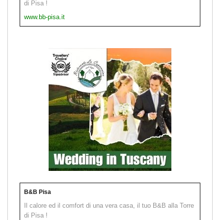
di Pisa !
www.bb-pisa.it
B&B Pisa
Il calore ed il comfort di una vera casa, il tuo B&B alla Torre
di Pisa !