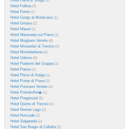
Hotel Farra di Soligo
(1)
Hotel Follina
(3)
Hotel Fonte
(1)
Hotel Gorgo al Monticano
(1)
Hotel Istrana
(2)
Hotel Maser
(1)
Hotel Maserada sul Piave
(1)
Hotel Mogliano Veneto
(6)
Hotel Monastier di Treviso
(2)
Hotel Montebelluna
(3)
Hotel Oderzo
(6)
Hotel Paderno del Grappa
(1)
Hotel Paese
(1)
Hotel Pieve di Soligo
(1)
Hotel Ponte di Piave
(3)
Hotel Ponzano Veneto
(2)
Hotel Portobuffol�
(1)
Hotel Preganziol
(5)
Hotel Quinto di Treviso
(2)
Hotel Revine Lago
(1)
Hotel Roncade
(1)
Hotel Salgareda
(1)
Hotel San Biagio di Callalta
(2)